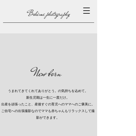
Bohème photography
New born
うまれてきてくれてありがとう。の気持ちを込めて。
新生児期は一生に一度だけ。
出産を頑張ったこと、産後すぐの育児へのママへのご褒美に。
ご自宅への出張撮影なのでママも赤ちゃんもリラックスして撮
影ができます。