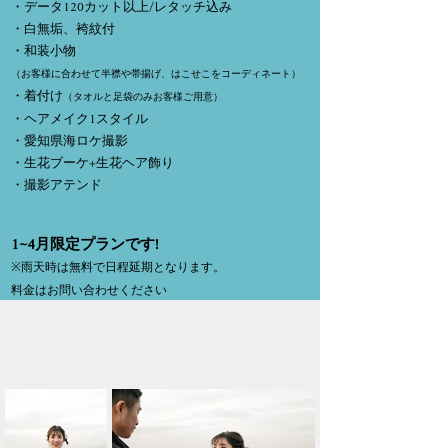
・データ120カット以上/レタッチ込み
・白無垢、袴紋付
・和装小物
（お客様に合わせて半襟や帯揚げ、はこせこをコーディネート）
・着付け
（タオルと足袋のみお客様ご用意）
・ヘアメイク1スタイル
・愛知県海ロケ撮影
・生花ブーケ+生花ヘア飾り
​・撮影アテンド
​1~4月限定プランです!
※雨天時は無料で日程延期となります。
料金はお問い合わせください